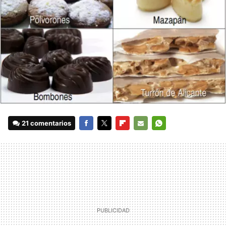
21 comentarios
FACEBOOK
TWITTER
FLIPBOARD
E-
WHATSAPP
MAIL