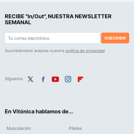
Muchas gente cree que los yogures caducan, pero Boticaria García explica qué significa realmente "consumo preferente"
RECIBE "In/Out", NUESTRA NEWSLETTER
El veredicto de un experto en nutrición sobre la tortilla de patatas de Mercadona
SEMANAL
SUSCRIBIR
Suscribiéndote aceptas nuestra
política de privacidad
Síguenos
Twit
Fac
You
Inst
Flip
ter
ebo
tub
agr
boa
ok
e
am
rd
En Vitónica hablamos de...
Musculación
Pilates