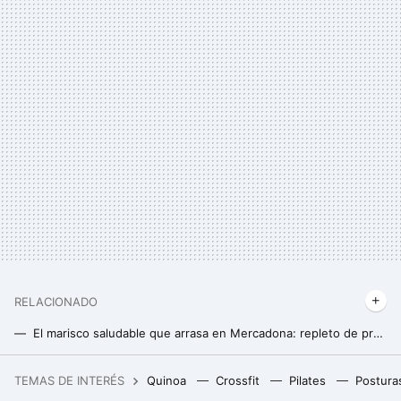
RELACIONADO
El marisco saludable que arrasa en Mercadona: repleto de proteínas para saciarnos y comer menos en Navidad
Las dos novedades más saludables de Mercadona para esta Navidad
TEMAS DE INTERÉS
Quinoa
Crossfit
Pilates
Postura
Las comunidades de vecinos llevan años preocupadas por los okupas. Ahora afrontan otro reto: los 'okupas de garaje'