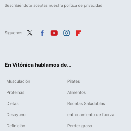
Suscribiéndote aceptas nuestra
política de privacidad
Síguenos
Twit
Fac
You
Inst
Flip
ter
ebo
tub
agr
boa
ok
e
am
rd
En Vitónica hablamos de...
Musculación
Pilates
Proteínas
Alimentos
Dietas
Recetas Saludables
Desayuno
entrenamiento de fuerza
Definición
Perder grasa