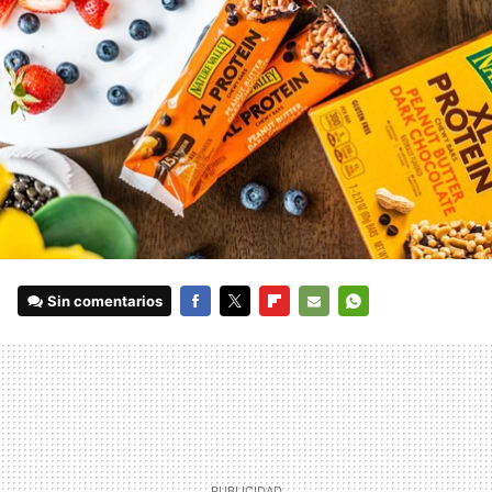
Sin comentarios
FACEBOOK
TWITTER
FLIPBOARD
E-
WHATSAPP
MAIL