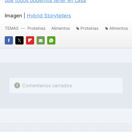
que todos podemos tener en casa
Imagen |
Hybrid Storytellers
TEMAS
Proteínas
Alimentos
Proteínas
Alimentos
FACEBOOK
TWITTER
FLIPBOARD
E-
WHATSAPP
MAIL
Comentarios cerrados