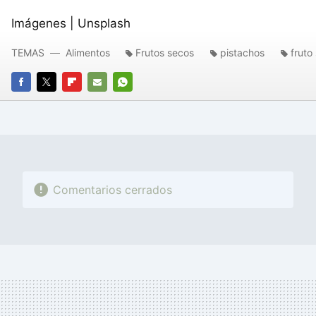
Imágenes | Unsplash
TEMAS
Alimentos
Frutos secos
pistachos
fruto
FACEBOOK
TWITTER
FLIPBOARD
E-
WHATSAPP
MAIL
Comentarios cerrados