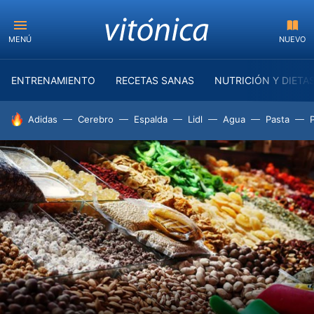
MENÚ
NUEVO
ENTRENAMIENTO
RECETAS SANAS
NUTRICIÓN Y DIETA
HOY SE HABLA DE
Adidas
Cerebro
Espalda
Lidl
Agua
Pasta