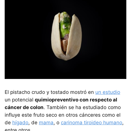
El pistacho crudo y tostado mostró en
un estudio
un potencial
quimiopreventivo con respecto al
cáncer de colon
. También se ha estudiado como
influye este fruto seco en otros cánceres como el
de
hígado
, de
mama
, o
carinoma tiroideo humano
,
entre otros.