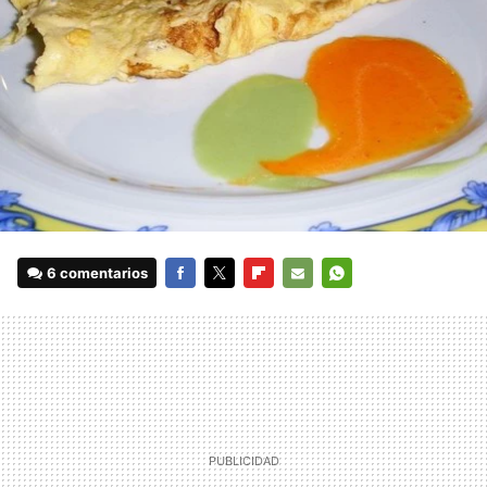
6 comentarios
FACEBOOK
TWITTER
FLIPBOARD
E-
WHATSAPP
MAIL