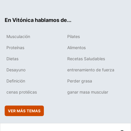
ter
ebo
tub
agr
boa
ok
e
am
rd
En Vitónica hablamos de...
Musculación
Pilates
Proteínas
Alimentos
Dietas
Recetas Saludables
Desayuno
entrenamiento de fuerza
Definición
Perder grasa
cenas protéicas
ganar masa muscular
VER MÁS TEMAS