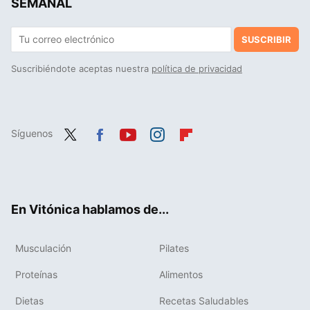
SEMANAL
SUSCRIBIR
Suscribiéndote aceptas nuestra
política de privacidad
Síguenos
Twit
Fac
You
Inst
Flip
ter
ebo
tub
agr
boa
ok
e
am
rd
En Vitónica hablamos de...
Musculación
Pilates
Proteínas
Alimentos
Dietas
Recetas Saludables