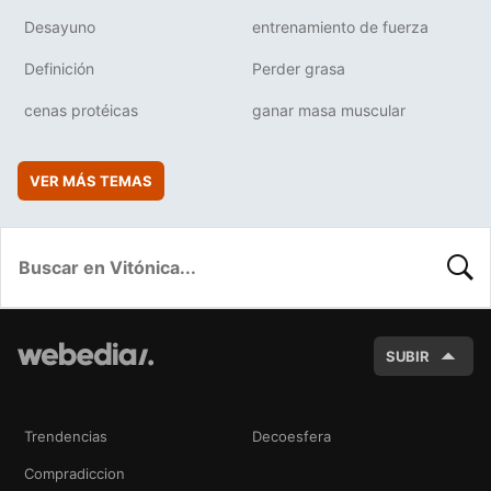
Desayuno
entrenamiento de fuerza
Definición
Perder grasa
cenas protéicas
ganar masa muscular
VER MÁS TEMAS
BUSC
SUBIR
Trendencias
Decoesfera
Compradiccion