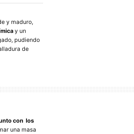
de y maduro,
ímica
y un
egado, pudiendo
alladura de
 junto con los
ormar una masa