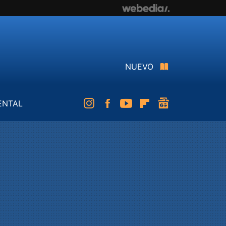
NUEVO
ENTAL
Instagram
Facebook
Youtube
Flipboard
googlenews