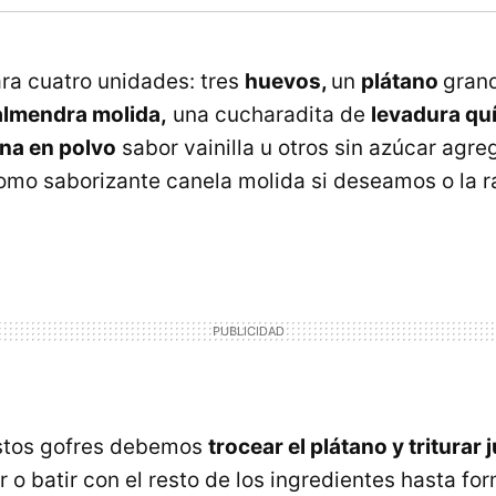
ra cuatro unidades: tres
huevos,
un
plátano
gran
almendra molida,
una cucharadita de
levadura qu
ína en polvo
sabor vainilla u otros sin azúcar agr
mo saborizante canela molida si deseamos o la r
estos gofres debemos
trocear el plátano y triturar
r o batir con el resto de los ingredientes hasta f