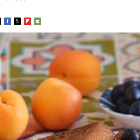
FACEBOOK
TWITTER
FLIPBOARD
E-
MAIL