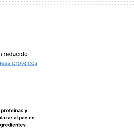
un reducido
tness proteicos
 proteínas y
lazar al pan en
ngredientes