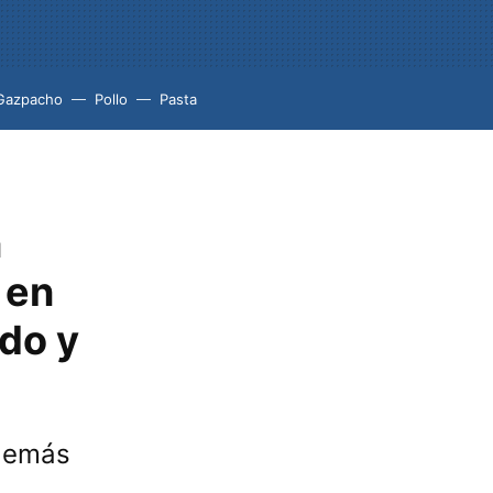
Gazpacho
Pollo
Pasta
n
 en
ado y
además