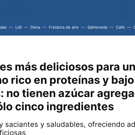
idas
Lidl
Dieta
Freidora de aire
Salmonella
Café
es más deliciosos para u
 rico en proteínas y bajo
: no tienen azúcar agreg
ólo cinco ingredientes
y saciantes y saludables, ofreciendo 
ficiosas