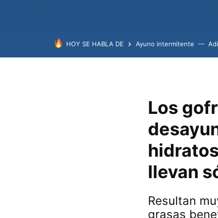
HOY SE HABLA DE
Ayuno intermitente
Ad
Los gofr
desayuno
hidratos
llevan s
Resultan mu
grasas bene