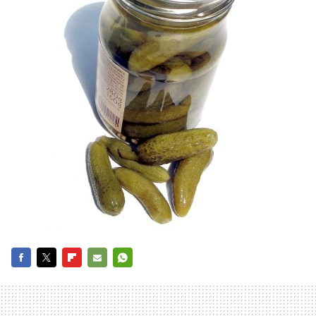
FACEBOOK
TWITTER
FLIPBOARD
E-
WHATSAPP
MAIL