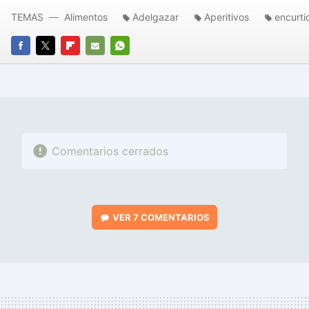
TEMAS
Alimentos
Adelgazar
Aperitivos
encurti
FACEBOOK
TWITTER
FLIPBOARD
E-
WHATSAPP
MAIL
Comentarios cerrados
VER
7 COMENTARIOS