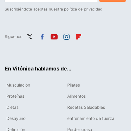
Suscribiéndote aceptas nuestra
política de privacidad
Síguenos
Twit
Fac
You
Inst
Flip
ter
ebo
tub
agr
boa
ok
e
am
rd
En Vitónica hablamos de...
Musculación
Pilates
Proteínas
Alimentos
Dietas
Recetas Saludables
Desayuno
entrenamiento de fuerza
Definición
Perder grasa