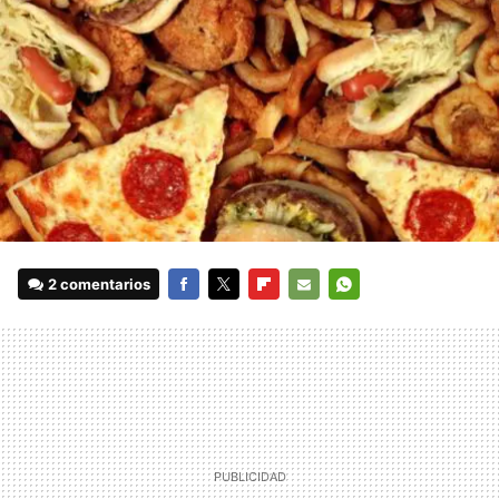
2 comentarios
FACEBOOK
TWITTER
FLIPBOARD
E-
WHATSAPP
MAIL