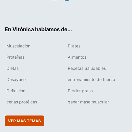
Twit
Fac
You
Inst
Flip
ter
ebo
tub
agr
boa
ok
e
am
rd
En Vitónica hablamos de...
Musculación
Pilates
Proteínas
Alimentos
Dietas
Recetas Saludables
Desayuno
entrenamiento de fuerza
Definición
Perder grasa
cenas protéicas
ganar masa muscular
VER MÁS TEMAS