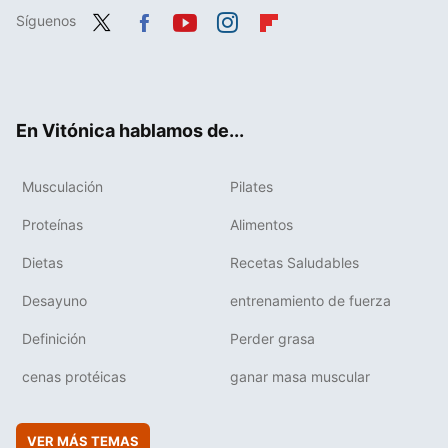
Síguenos
Twit
Fac
You
Inst
Flip
ter
ebo
tub
agr
boa
ok
e
am
rd
En Vitónica hablamos de...
Musculación
Pilates
Proteínas
Alimentos
Dietas
Recetas Saludables
Desayuno
entrenamiento de fuerza
Definición
Perder grasa
cenas protéicas
ganar masa muscular
VER MÁS TEMAS