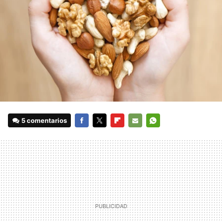
5 comentarios
FACEBOOK
TWITTER
FLIPBOARD
E-
WHATSAPP
MAIL