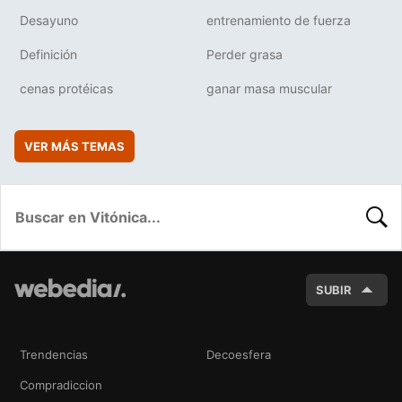
Desayuno
entrenamiento de fuerza
Definición
Perder grasa
cenas protéicas
ganar masa muscular
VER MÁS TEMAS
BUSC
SUBIR
Trendencias
Decoesfera
Compradiccion