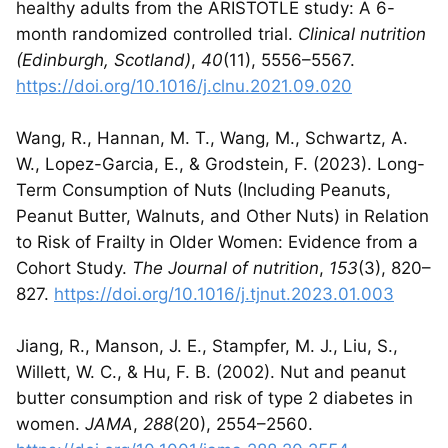
healthy adults from the ARISTOTLE study: A 6-
month randomized controlled trial.
Clinical nutrition
(Edinburgh, Scotland)
,
40
(11), 5556–5567.
https://doi.org/10.1016/j.clnu.2021.09.020
Wang, R., Hannan, M. T., Wang, M., Schwartz, A.
W., Lopez-Garcia, E., & Grodstein, F. (2023). Long-
Term Consumption of Nuts (Including Peanuts,
Peanut Butter, Walnuts, and Other Nuts) in Relation
to Risk of Frailty in Older Women: Evidence from a
Cohort Study.
The Journal of nutrition
,
153
(3), 820–
827.
https://doi.org/10.1016/j.tjnut.2023.01.003
Jiang, R., Manson, J. E., Stampfer, M. J., Liu, S.,
Willett, W. C., & Hu, F. B. (2002). Nut and peanut
butter consumption and risk of type 2 diabetes in
women.
JAMA
,
288
(20), 2554–2560.