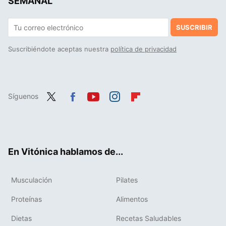
SEMANAL
SUSCRIBIR
Suscribiéndote aceptas nuestra
política de privacidad
Síguenos
Twit
Fac
You
Inst
Flip
ter
ebo
tub
agr
boa
ok
e
am
rd
En Vitónica hablamos de...
Musculación
Pilates
Proteínas
Alimentos
Dietas
Recetas Saludables