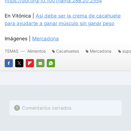
https://doi.org/10.1001/jama.288.20.2554
En Vitónica |
Así debe ser la crema de cacahuete
para ayudarte a ganar músculo sin ganar peso
Imágenes |
Mercadona
TEMAS
Alimentos
Cacahuetes
Mercadona
sup
FACEBOOK
TWITTER
FLIPBOARD
E-
WHATSAPP
MAIL
Comentarios cerrados