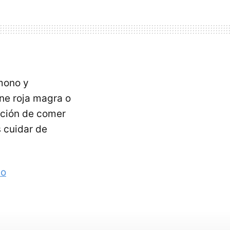
mono y
ne roja magra o
ación de comer
 cuidar de
co