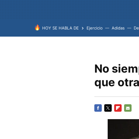
HOY SE HABLA DE
Ejercicio
Adidas
De
No siem
que otr
FACEBOOK
TWITTER
FLIPBOARD
E-
MAIL