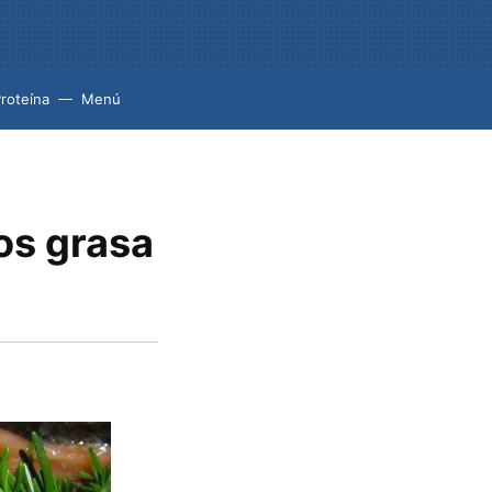
roteína
Menú
os grasa