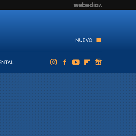
NUEVO
ENTAL
Instagram
Facebook
Youtube
Flipboard
googlenews