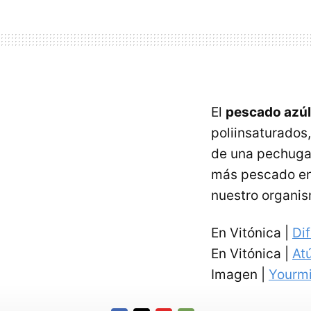
El
pescado azúl
poliinsaturados
de una pechuga 
más pescado en 
nuestro organi
En Vitónica |
Di
En Vitónica |
At
Imagen |
Yourm