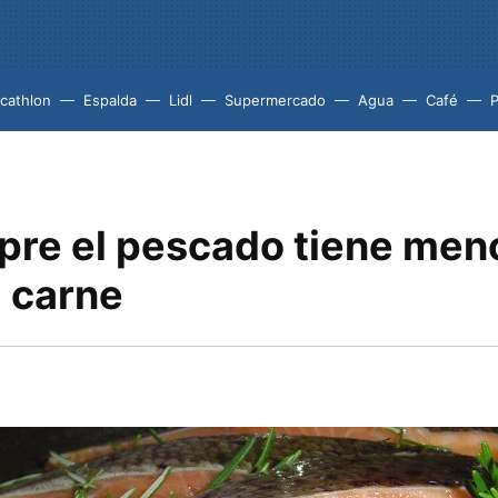
cathlon
Espalda
Lidl
Supermercado
Agua
Café
P
pre el pescado tiene men
a carne