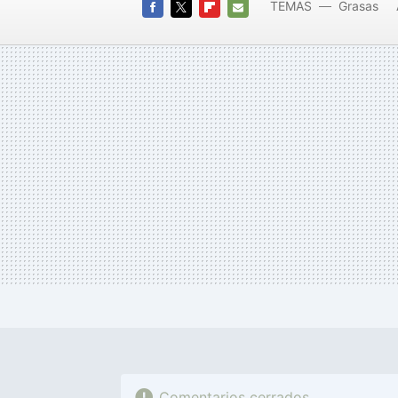
TEMAS
Grasas
FACEBOOK
TWITTER
FLIPBOARD
E-
MAIL
Comentarios cerrados