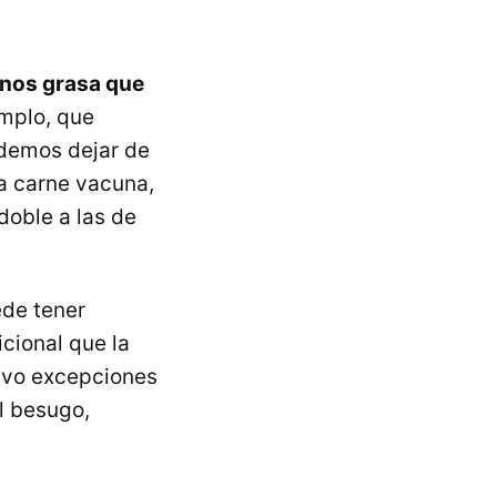
enos grasa que
emplo, que
odemos dejar de
a carne vacuna,
doble a las de
ede tener
cional que la
lvo excepciones
l besugo,