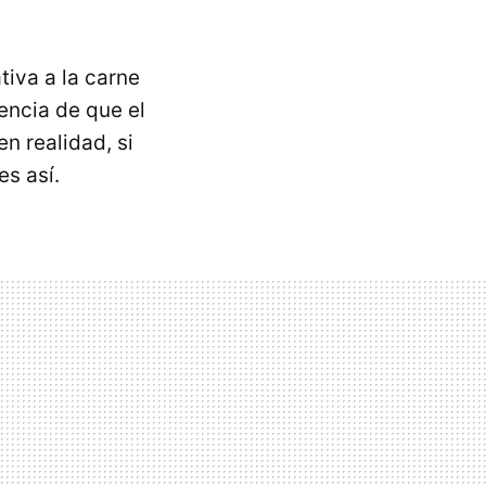
iva a la carne
eencia de que el
n realidad, si
s así.