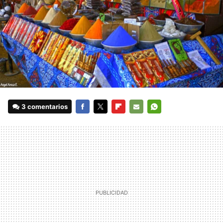
3 comentarios
FACEBOOK
TWITTER
FLIPBOARD
E-
WHATSAPP
MAIL