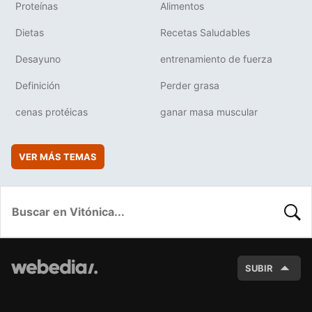
Proteínas
Alimentos
Dietas
Recetas Saludables
Desayuno
entrenamiento de fuerza
Definición
Perder grasa
cenas protéicas
ganar masa muscular
VER MÁS TEMAS
BUSC
SUBIR