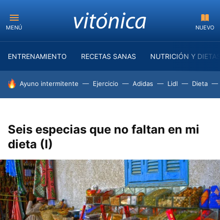
MENÚ
NUEVO
ENTRENAMIENTO
RECETAS SANAS
NUTRICIÓN Y DIETA
HOY SE HABLA DE
Ayuno intermitente
Ejercicio
Adidas
Lidl
Dieta
Seis especias que no faltan en mi
dieta (I)