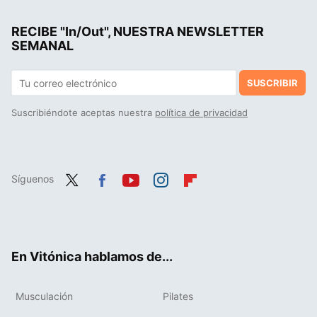
La cena rica en proteínas que puedes preparar en minutos: solo vas a necesitar una berenjena y estos dos ingredientes
RECIBE "In/Out", NUESTRA NEWSLETTER
Salteado de maíz fresco con zanahoria al pimentón, receta saludable y rápida para no comer siempre las mismas verduras
SEMANAL
SUSCRIBIR
Suscribiéndote aceptas nuestra
política de privacidad
Síguenos
Twit
Fac
You
Inst
Flip
ter
ebo
tub
agr
boa
ok
e
am
rd
En Vitónica hablamos de...
Musculación
Pilates