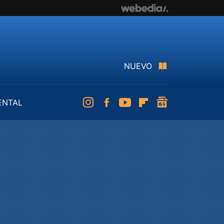
NUEVO
ENTAL
Instagram
Facebook
Youtube
Flipboard
googlenews