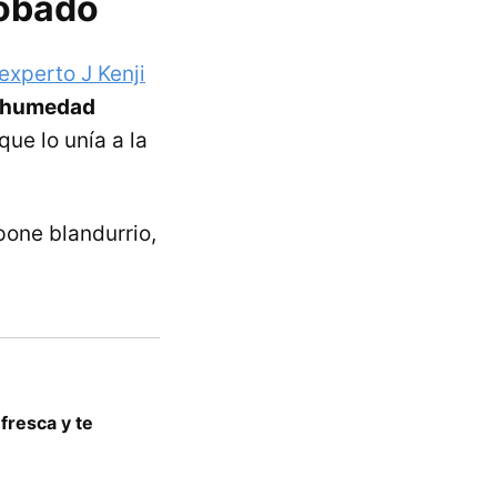
robado
experto J Kenji
e humedad
ue lo unía a la
pone blandurrio,
fresca y te