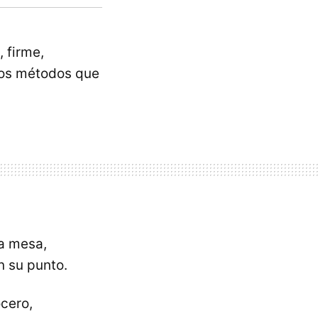
 firme,
dos métodos que
a mesa,
n su punto.
ocero,