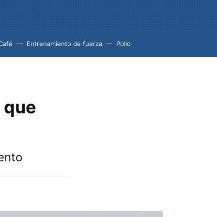
Café
Entrenamiento de fuerza
Pollo
 que
ento