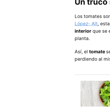
Un truco 
Los tomates son
López- Alt
, est
interior
que se e
planta.
Así, el
tomate
s
perdiendo al mi