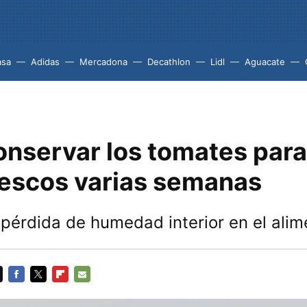
asa
Adidas
Mercadona
Decathlon
Lidl
Aguacate
nservar los tomates para
rescos varias semanas
 pérdida de humedad interior en el alim
FACEBOOK
TWITTER
FLIPBOARD
E-