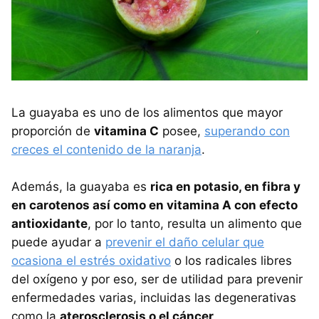
La guayaba es uno de los alimentos que mayor
proporción de
vitamina C
posee,
superando con
creces el contenido de la naranja
.
Además, la guayaba es
rica en potasio, en fibra y
en carotenos así como en vitamina A con efecto
antioxidante
, por lo tanto, resulta un alimento que
puede ayudar a
prevenir el daño celular que
ocasiona el estrés oxidativo
o los radicales libres
del oxígeno y por eso, ser de utilidad para prevenir
enfermedades varias, incluidas las degenerativas
como la
aterosclerosis o el cáncer
.