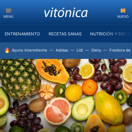
MENÚ
NUEVO
ENTRENAMIENTO
RECETAS SANAS
NUTRICIÓN Y DIETA
HOY SE HABLA DE
Ayuno intermitente
Adidas
Lidl
Dieta
Freidora de 