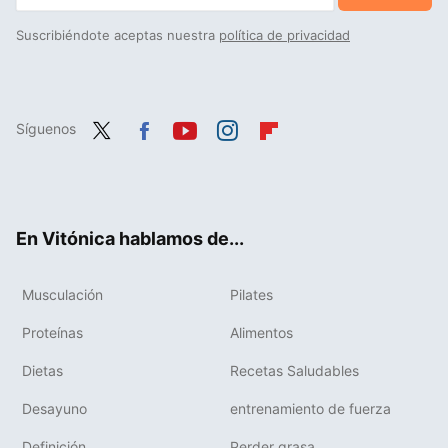
Suscribiéndote aceptas nuestra
política de privacidad
Síguenos
Twit
Fac
You
Inst
Flip
ter
ebo
tub
agr
boa
ok
e
am
rd
En Vitónica hablamos de...
Musculación
Pilates
Proteínas
Alimentos
Dietas
Recetas Saludables
Desayuno
entrenamiento de fuerza
Definición
Perder grasa