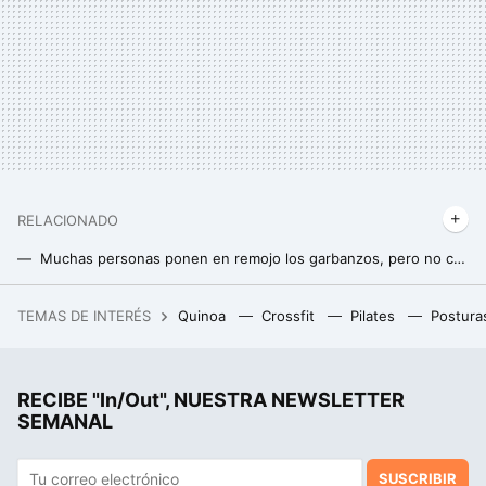
RELACIONADO
Muchas personas ponen en remojo los garbanzos, pero no conocen el beneficio más importante de hacerlo
La mejor forma de conservar el queso y el embutido una vez abierto sin que se seque o aparezca moho
TEMAS DE INTERÉS
Quinoa
Crossfit
Pilates
Postura
El refugio de Penélope Cruz y Javier Bardem para veranear con sus hijos: playas escondidas, aguas turquesa y gastronomía de primera
RECIBE "In/Out", NUESTRA NEWSLETTER
SEMANAL
SUSCRIBIR