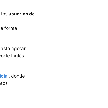
 los
usuarios de
de forma
asta agotar
corte Inglés
cial
, donde
ntos