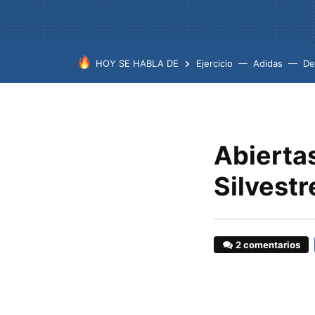
HOY SE HABLA DE
Ejercicio
Adidas
De
Abiertas
Silvest
2 comentarios