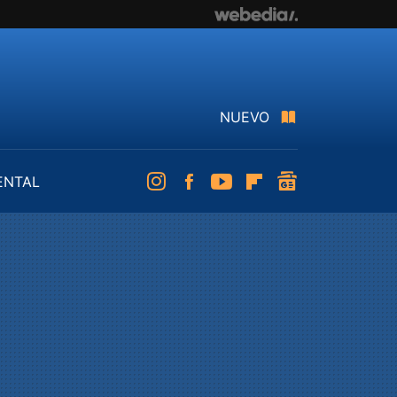
NUEVO
ENTAL
Instagram
Facebook
Youtube
Flipboard
googlenews