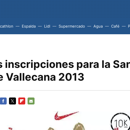
cathlon
Espalda
Lidl
Supermercado
Agua
Café
P
 inscripciones para la Sa
re Vallecana 2013
FACEBOOK
TWITTER
FLIPBOARD
E-
MAIL