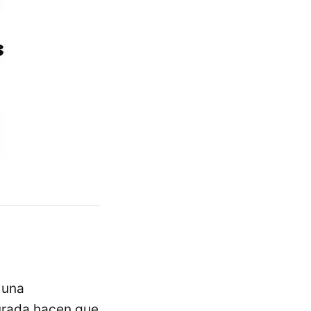
 una
urada hacen que