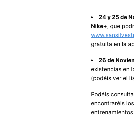
24 y 25 de N
Nike+
, que podr
www.sansilvest
gratuita en la a
26 de Novie
existencias en l
(podéis ver el 
Podéis consultar
encontraréis los 
entrenamientos..