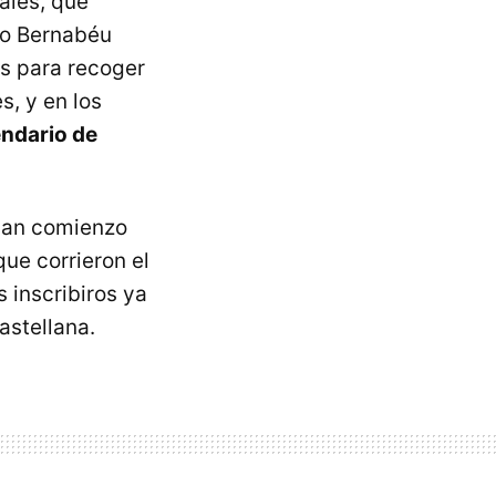
ales, que
ago Bernabéu
os para recoger
s, y en los
endario de
 dan comienzo
que corrieron el
 inscribiros ya
astellana.