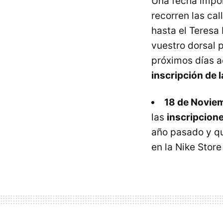
Una fecha impor
recorren las ca
hasta el Teresa
vuestro dorsal 
próximos días a
inscripción de 
18 de Novie
las
inscripcion
año pasado y qu
en la Nike Store