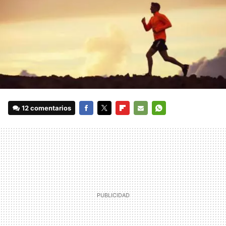
12 comentarios
FACEBOOK
TWITTER
FLIPBOARD
E-
WHATSAPP
MAIL