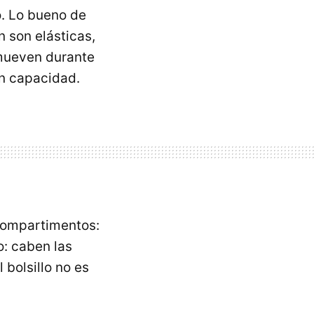
o. Lo bueno de
 son elásticas,
 mueven durante
an capacidad.
compartimentos:
o: caben las
 bolsillo no es