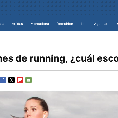
asa
Adidas
Mercadona
Decathlon
Lidl
Aguacate
nes de running, ¿cuál esc
FACEBOOK
TWITTER
FLIPBOARD
E-
MAIL