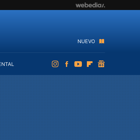
NUEVO
ENTAL
Instagram
Facebook
Youtube
Flipboard
googlenews