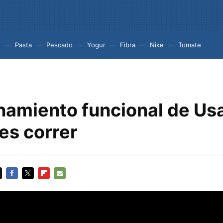
e
Pasta
Pescado
Yogur
Fibra
Nike
Tomate
namiento funcional de Usa
es correr
FACEBOOK
TWITTER
FLIPBOARD
E-
MAIL