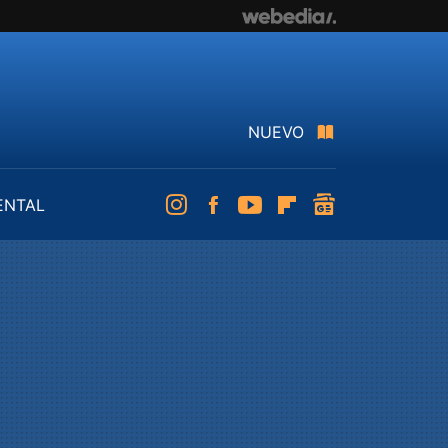
NUEVO
ENTAL
Instagram
Facebook
Youtube
Flipboard
googlenews