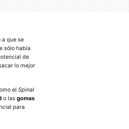
o a que se
e sólo había
potencial de
sacar lo mejor
como el
Spinal
d
o las
gomas
encial para