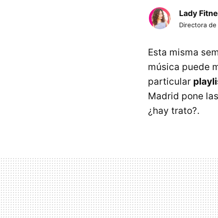
Lady Fitn
Directora de
Esta misma sem
música puede mo
particular
playl
Madrid pone las
¿hay trato?.