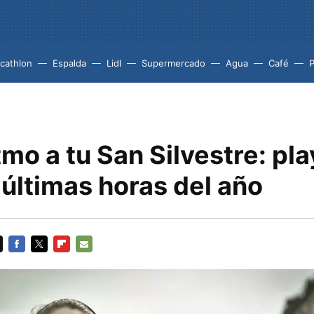
cathlon
Espalda
Lidl
Supermercado
Agua
Café
P
tmo a tu San Silvestre: pla
 últimas horas del año
FACEBOOK
TWITTER
FLIPBOARD
E-
MAIL