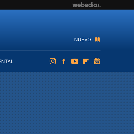
NUEVO
ENTAL
Instagram
Facebook
Youtube
Flipboard
googlenews