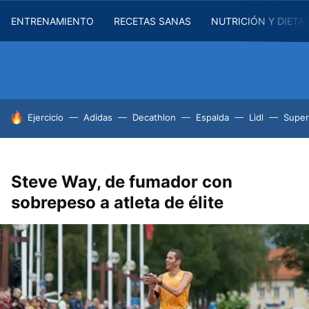
ENTRENAMIENTO
RECETAS SANAS
NUTRICIÓN Y DIETA
HOY SE HABLA DE
Ejercicio
Adidas
Decathlon
Espalda
Lidl
Supe
Steve Way, de fumador con
sobrepeso a atleta de élite