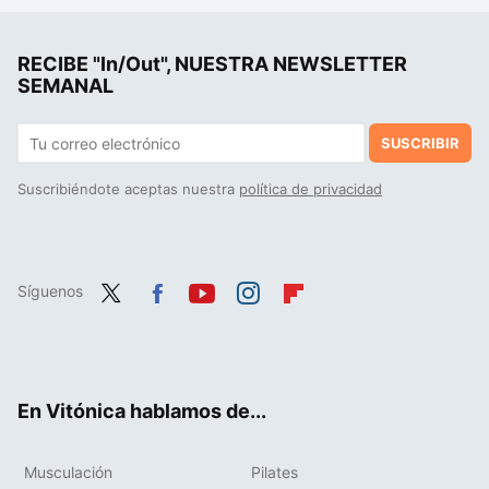
Los cuatro grandes errores que mucha gente comete al correr en cinta, según los expertos en medicina deportiva
RECIBE "In/Out", NUESTRA NEWSLETTER
James Harrison, el héroe silencioso que donó sangre durante 60 años con un compuesto especial que salvó la vida a más de dos millones de bebés
SEMANAL
SUSCRIBIR
Suscribiéndote aceptas nuestra
política de privacidad
Síguenos
Twit
Fac
You
Inst
Flip
ter
ebo
tub
agr
boa
ok
e
am
rd
En Vitónica hablamos de...
Musculación
Pilates