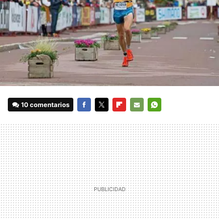
10 comentarios
FACEBOOK
TWITTER
FLIPBOARD
E-
WHATSAPP
MAIL