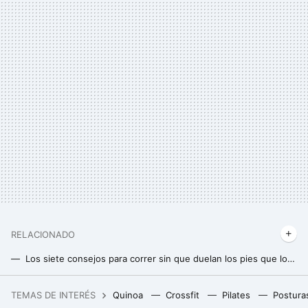
RELACIONADO
Los siete consejos para correr sin que duelan los pies que los expertos de Harvard recomiendan
Qué carrito de bebé para runners comprar: consejos y modelos para correr con tu hijo
TEMAS DE INTERÉS
Quinoa
Crossfit
Pilates
Postura
Compré en Ikea un accesorio para ordenar los cuchillos y ahora lo uso como portallaves porque decora sin taladros