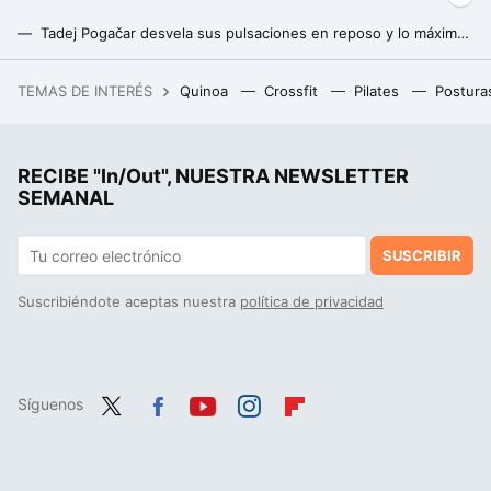
Tadej Pogačar desvela sus pulsaciones en reposo y lo máximo a lo que ha puesto su corazón. Los datos son espeluznantes
Las zapatillas de deporte están evolucionando tanto que ya se acercan al dopaje según el último estudio científico
TEMAS DE INTERÉS
Quinoa
Crossfit
Pilates
Postura
La debacle demográfica en Europa, expuesta en este mapa con un invitado engañoso: Mónaco
RECIBE "In/Out", NUESTRA NEWSLETTER
SEMANAL
SUSCRIBIR
Suscribiéndote aceptas nuestra
política de privacidad
Síguenos
Twit
Fac
You
Inst
Flip
ter
ebo
tub
agr
boa