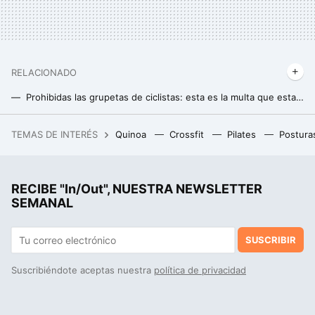
RELACIONADO
Prohibidas las grupetas de ciclistas: esta es la multa que establece la DGT
Decathlon liquida la bicicleta eléctrica ideal para ciclismo de carretera que está arrasando entre los profesionales
TEMAS DE INTERÉS
Quinoa
Crossfit
Pilates
Postura
Todos usando el método japonés para ordenar la vajilla y yo me apaño con este accesorio de Ikea
RECIBE "In/Out", NUESTRA NEWSLETTER
SEMANAL
SUSCRIBIR
Suscribiéndote aceptas nuestra
política de privacidad