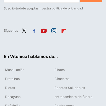
Suscribiéndote aceptas nuestra
política de privacidad
Síguenos
Twit
Fac
You
Inst
Flip
ter
ebo
tub
agr
boa
ok
e
am
rd
En Vitónica hablamos de...
Musculación
Pilates
Proteínas
Alimentos
Dietas
Recetas Saludables
Desayuno
entrenamiento de fuerza
Definición
Perder grasa