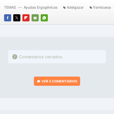
TEMAS
Ayudas Ergogénicas
Adelgazar
frambuesa
FACEBOOK
TWITTER
FLIPBOARD
E-
WHATSAPP
MAIL
Comentarios cerrados
VER
5 COMENTARIOS