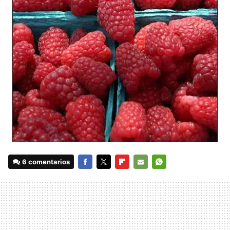
6 comentarios
FACEBOOK
TWITTER
FLIPBOARD
E-
WHATSAPP
MAIL