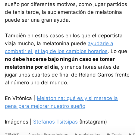
sueño por diferentes motivos, como jugar partidos
de tenis tarde, la suplementación de melatonina
puede ser una gran ayuda.
También en estos casos en los que el deportista
viaja mucho, la melatonina puede
ayudarle a
combatir el jet lag de los cambios horarios
. Lo que
no debe hacerse bajo ningún caso es tomar
melatonina por el día
, y menos horas antes de
jugar unos cuartos de final de Roland Garros frente
al número uno del mundo.
En Vitónica |
Melatonina: qué es y si merece la
pena para mejorar nuestro sueño
Imágenes |
Stefanos Tsitsipas
(Instagram)
TEMAS
Ayudas Ergogénicas
melatonina
Tenis
C