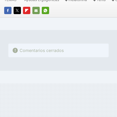
FACEBOOK
TWITTER
FLIPBOARD
E-
WHATSAPP
MAIL
Comentarios cerrados