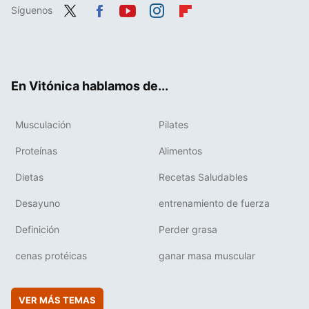
Síguenos
Twit
Fac
You
Inst
Flip
ter
ebo
tub
agr
boa
ok
e
am
rd
En Vitónica hablamos de...
Musculación
Pilates
Proteínas
Alimentos
Dietas
Recetas Saludables
Desayuno
entrenamiento de fuerza
Definición
Perder grasa
cenas protéicas
ganar masa muscular
VER MÁS TEMAS