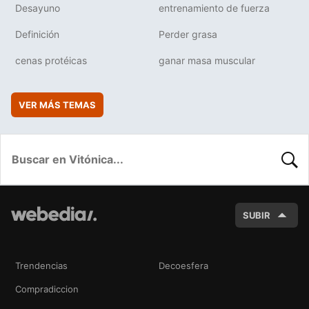
Desayuno
entrenamiento de fuerza
Definición
Perder grasa
cenas protéicas
ganar masa muscular
VER MÁS TEMAS
BUSC
SUBIR
Trendencias
Decoesfera
Compradiccion