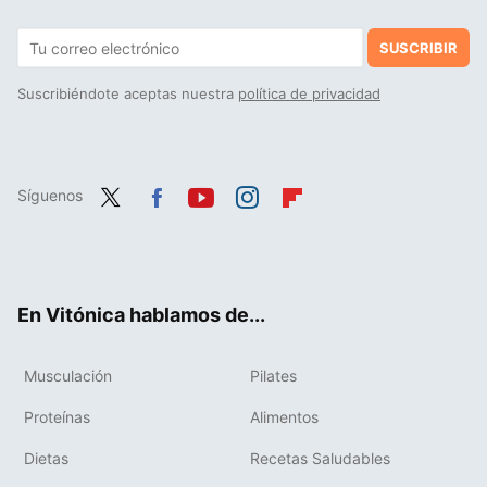
SUSCRIBIR
Suscribiéndote aceptas nuestra
política de privacidad
Síguenos
Twit
Fac
You
Inst
Flip
ter
ebo
tub
agr
boa
ok
e
am
rd
En Vitónica hablamos de...
Musculación
Pilates
Proteínas
Alimentos
Dietas
Recetas Saludables