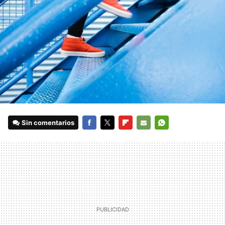
Sin comentarios
FACEBOOK
TWITTER
FLIPBOARD
E-
WHATSAPP
MAIL