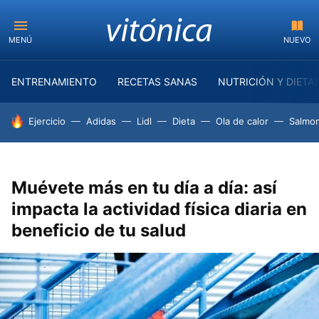
MENÚ
NUEVO
ENTRENAMIENTO
RECETAS SANAS
NUTRICIÓN Y DIETA
HOY SE HABLA DE
Ejercicio
Adidas
Lidl
Dieta
Ola de calor
Salmon
Muévete más en tu día a día: así
impacta la actividad física diaria en
beneficio de tu salud