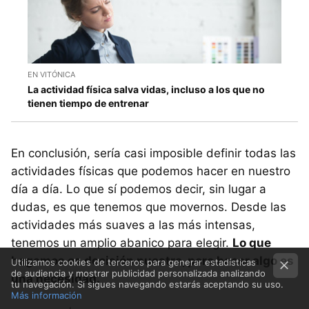
EN VITÓNICA
La actividad física salva vidas, incluso a los que no
tienen tiempo de entrenar
En conclusión, sería casi imposible definir todas las
actividades físicas que podemos hacer en nuestro
día a día. Lo que sí podemos decir, sin lugar a
dudas, es que tenemos que movernos. Desde las
actividades más suaves a las más intensas,
tenemos un amplio abanico para elegir.
Lo que
hagamos es decisión nuestra, pero hacer algo es
Utilizamos cookies de terceros para generar estadísticas
de audiencia y mostrar publicidad personalizada analizando
una necesidad.
tu navegación. Si sigues navegando estarás aceptando su uso.
Más información