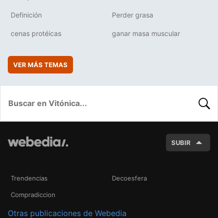
Definición
Perder grasa
cenas protéicas
ganar masa muscular
VER MÁS TEMAS
BUSC
SUBIR
Trendencias
Decoesfera
Compradiccion
Otras publicaciones de Webedia