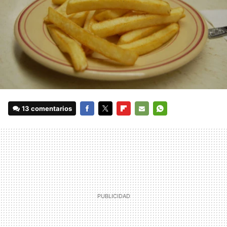
13 comentarios
FACEBOOK
TWITTER
FLIPBOARD
E-
WHATSAPP
MAIL