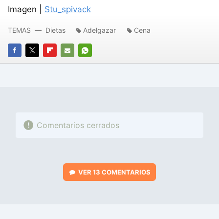
Imagen |
Stu_spivack
TEMAS
Dietas
Adelgazar
Cena
FACEBOOK
TWITTER
FLIPBOARD
E-
WHATSAPP
MAIL
Comentarios cerrados
VER
13 COMENTARIOS