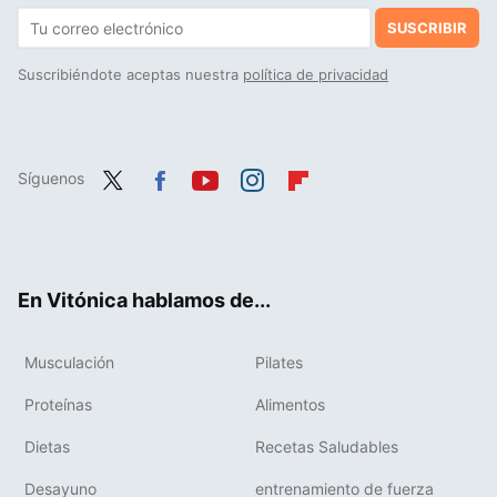
SUSCRIBIR
Suscribiéndote aceptas nuestra
política de privacidad
Síguenos
Twit
Fac
You
Inst
Flip
ter
ebo
tub
agr
boa
ok
e
am
rd
En Vitónica hablamos de...
Musculación
Pilates
Proteínas
Alimentos
Dietas
Recetas Saludables
Desayuno
entrenamiento de fuerza