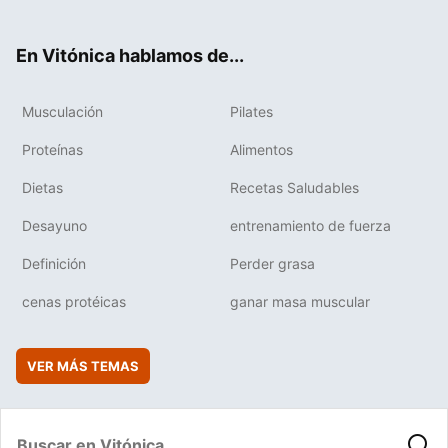
ter
ebo
tub
agr
boa
ok
e
am
rd
En Vitónica hablamos de...
Musculación
Pilates
Proteínas
Alimentos
Dietas
Recetas Saludables
Desayuno
entrenamiento de fuerza
Definición
Perder grasa
cenas protéicas
ganar masa muscular
VER MÁS TEMAS