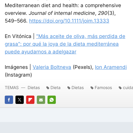
Mediterranean diet and health: a comprehensive
overview.
Journal of internal medicine
,
290
(3),
549–566.
https://doi.org/10.1111/joim.13333
En Vitónica |
"Más aceite de oliva, más perdida de
grasa": por qué la joya de la dieta mediterránea
puede ayudarnos a adelgazar
Imágenes |
Valeria Boltneva
(Pexels),
Ion Aramendi
(Instagram)
TEMAS
Dietas
Dieta
Dietas
Famosos
cuid
FACEBOOK
TWITTER
FLIPBOARD
E-
WHATSAPP
MAIL