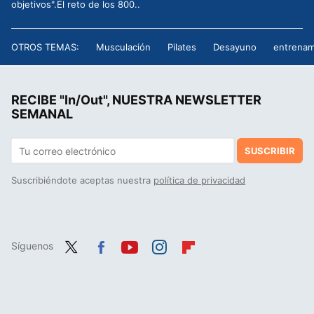
objetivos".El reto de los 800..
OTROS TEMAS:
Musculación
Pilates
Desayuno
entrenam
RECIBE "In/Out", NUESTRA NEWSLETTER
SEMANAL
SUSCRIBIR
Suscribiéndote aceptas nuestra
política de privacidad
Síguenos
Twit
Fac
You
Inst
Flip
ter
ebo
tub
agr
boa
ok
e
am
rd