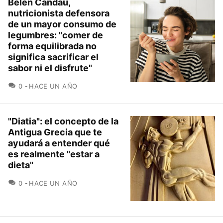
Belén Candau,
nutricionista defensora
de un mayor consumo de
legumbres: "comer de
forma equilibrada no
significa sacrificar el
sabor ni el disfrute"
COMENTARIOS
0
HACE UN AÑO
"Diatia": el concepto de la
Antigua Grecia que te
ayudará a entender qué
es realmente "estar a
dieta"
COMENTARIOS
0
HACE UN AÑO