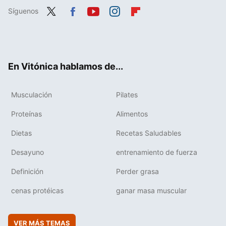
Síguenos
Twit
Fac
You
Inst
Flip
ter
ebo
tub
agr
boa
ok
e
am
rd
En Vitónica hablamos de...
Musculación
Pilates
Proteínas
Alimentos
Dietas
Recetas Saludables
Desayuno
entrenamiento de fuerza
Definición
Perder grasa
cenas protéicas
ganar masa muscular
VER MÁS TEMAS