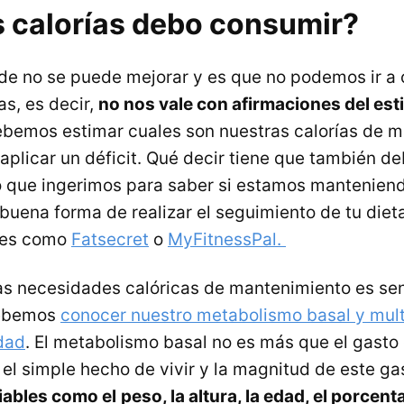
 calorías debo consumir?
de no se puede mejorar y es que no podemos ir a c
as, es decir,
no nos vale con afirmaciones del est
ebemos estimar cuales son nuestras calorías de 
 aplicar un déficit. Qué decir tiene que también d
lo que ingerimos para saber si estamos manteniendo
buena forma de realizar el seguimiento de tu diet
ales como
Fatsecret
o
MyFitnessPal.
as necesidades calóricas de mantenimiento es senc
debemos
conocer nuestro metabolismo basal y multi
idad
. El metabolismo basal no es más que el gasto
el simple hecho de vivir y la magnitud de este ga
iables como el
peso, la altura, la edad, el porcent