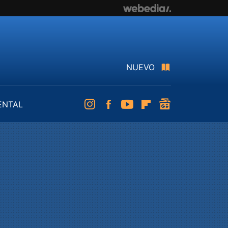
NUEVO
ENTAL
Instagram
Facebook
Youtube
Flipboard
googlenews