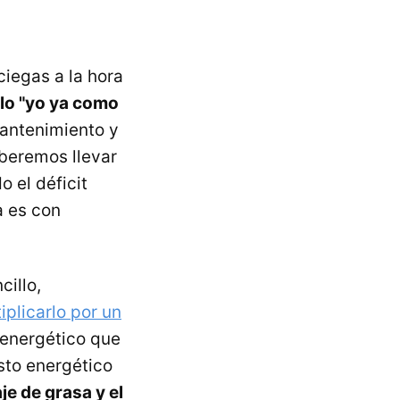
iegas a la hora
ilo "yo ya como
mantenimiento y
eberemos llevar
 el déficit
a es con
illo,
plicarlo por un
 energético que
sto energético
aje de grasa y el