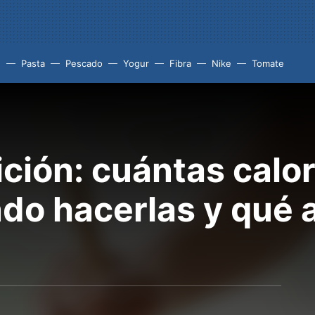
e
Pasta
Pescado
Yogur
Fibra
Nike
Tomate
ición: cuántas calo
do hacerlas y qué 