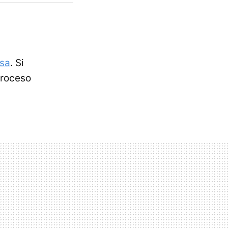
asa
. Si
proceso