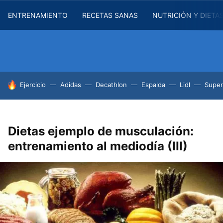
ENTRENAMIENTO
RECETAS SANAS
NUTRICIÓN Y DIETA
HOY SE HABLA DE
Ejercicio
Adidas
Decathlon
Espalda
Lidl
Supe
Dietas ejemplo de musculación:
entrenamiento al mediodía (III)