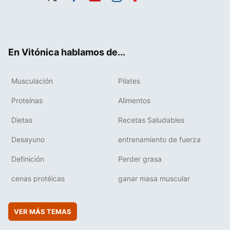
Twit
Fac
You
Inst
Flip
ter
ebo
tub
agr
boa
ok
e
am
rd
En Vitónica hablamos de...
Musculación
Pilates
Proteínas
Alimentos
Dietas
Recetas Saludables
Desayuno
entrenamiento de fuerza
Definición
Perder grasa
cenas protéicas
ganar masa muscular
VER MÁS TEMAS