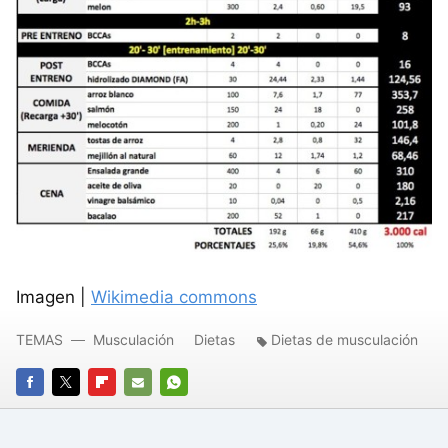
Imagen |
Wikimedia commons
TEMAS
Musculación
Dietas
Dietas de musculación
FACEBOOK
TWITTER
FLIPBOARD
E-
WHATSAPP
MAIL