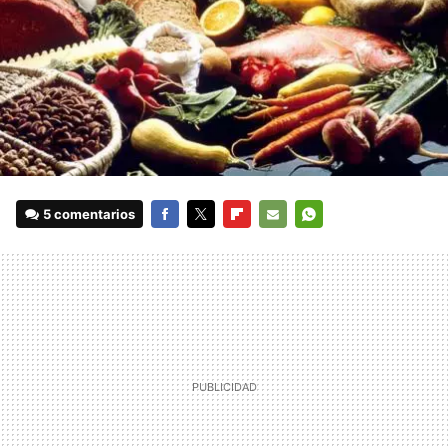
5 comentarios
FACEBOOK
TWITTER
FLIPBOARD
E-
WHATSAPP
MAIL