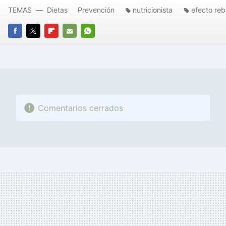
TEMAS
Dietas
Prevención
nutricionista
efecto reb
FACEBOOK
TWITTER
FLIPBOARD
E-
WHATSAPP
MAIL
Comentarios cerrados