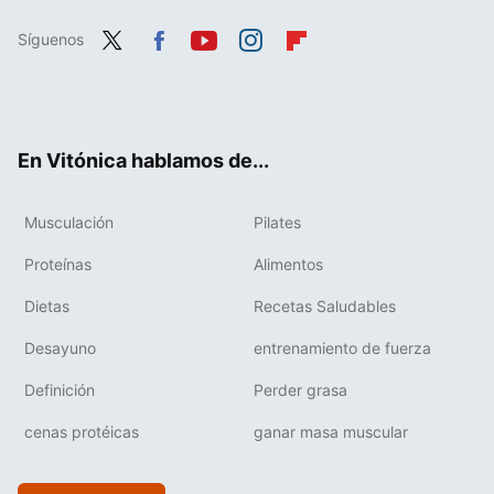
Síguenos
Twit
Fac
You
Inst
Flip
ter
ebo
tub
agr
boa
ok
e
am
rd
En Vitónica hablamos de...
Musculación
Pilates
Proteínas
Alimentos
Dietas
Recetas Saludables
Desayuno
entrenamiento de fuerza
Definición
Perder grasa
cenas protéicas
ganar masa muscular