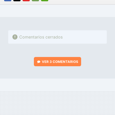
FACEBOOK
TWITTER
FLIPBOARD
E-
WHATSAPP
MAIL
Comentarios cerrados
VER
3 COMENTARIOS