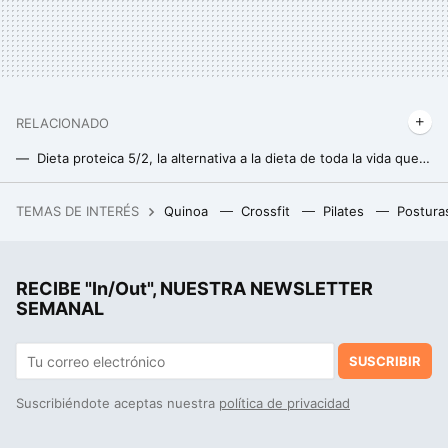
RELACIONADO
Dieta proteica 5/2, la alternativa a la dieta de toda la vida que buscabas para perder grasa de una vez
Menú Keto Semanal: Ideas Deliciosas para Perder Peso
TEMAS DE INTERÉS
Quinoa
Crossfit
Pilates
Postura
España estudia la viabilidad de su primer portaaviones convencional. Podemos esperar sentados
Paloma Quintana, nutricionista: "te cuento lo que no debes comer en ayunas"
RECIBE "In/Out", NUESTRA NEWSLETTER
Famosos, promociones y retos en redes sociales: el efecto de la publicidad encubierta de ultraprocesados en la obesidad infantil
SEMANAL
SUSCRIBIR
Suscribiéndote aceptas nuestra
política de privacidad