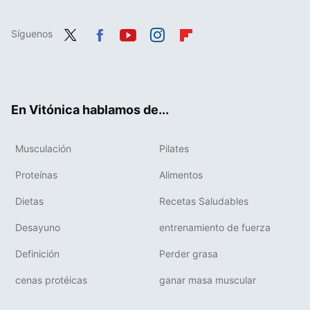
Síguenos
Twit
Fac
You
Inst
Flip
ter
ebo
tub
agr
boa
ok
e
am
rd
En Vitónica hablamos de...
Musculación
Pilates
Proteínas
Alimentos
Dietas
Recetas Saludables
Desayuno
entrenamiento de fuerza
Definición
Perder grasa
cenas protéicas
ganar masa muscular