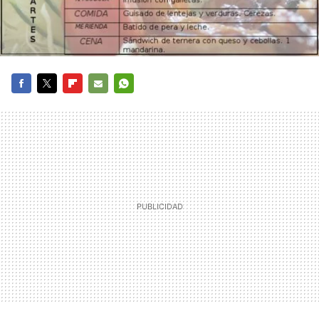
FACEBOOK
TWITTER
FLIPBOARD
E-
WHATSAPP
MAIL