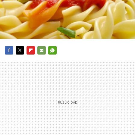
FACEBOOK
TWITTER
FLIPBOARD
E-
WHATSAPP
MAIL