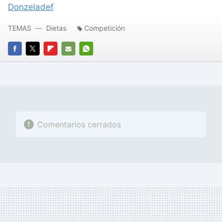
Donzeladef
TEMAS
Dietas
Competición
FACEBOOK
TWITTER
FLIPBOARD
E-
WHATSAPP
MAIL
Comentarios cerrados