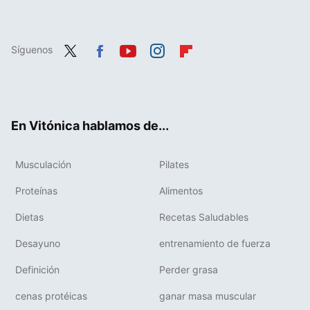
Síguenos
Twit
Fac
You
Inst
Flip
ter
ebo
tub
agr
boa
ok
e
am
rd
En Vitónica hablamos de...
Musculación
Pilates
Proteínas
Alimentos
Dietas
Recetas Saludables
Desayuno
entrenamiento de fuerza
Definición
Perder grasa
cenas protéicas
ganar masa muscular