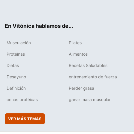
Twit
Fac
You
Inst
Flip
ter
ebo
tub
agr
boa
ok
e
am
rd
En Vitónica hablamos de...
Musculación
Pilates
Proteínas
Alimentos
Dietas
Recetas Saludables
Desayuno
entrenamiento de fuerza
Definición
Perder grasa
cenas protéicas
ganar masa muscular
VER MÁS TEMAS