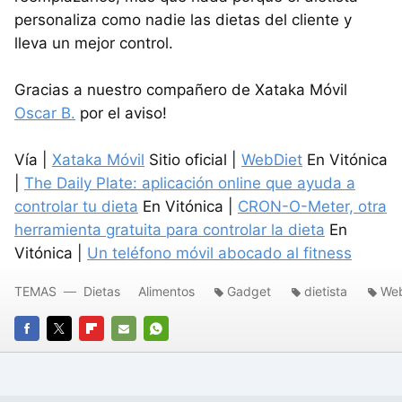
personaliza como nadie las dietas del cliente y
lleva un mejor control.
Gracias a nuestro compañero de Xataka Móvil
Oscar B.
por el aviso!
Vía |
Xataka Móvil
Sitio oficial |
WebDiet
En Vitónica
|
The Daily Plate: aplicación online que ayuda a
controlar tu dieta
En Vitónica |
CRON-O-Meter, otra
herramienta gratuita para controlar la dieta
En
Vitónica |
Un teléfono móvil abocado al fitness
TEMAS
Dietas
Alimentos
Gadget
dietista
Web
FACEBOOK
TWITTER
FLIPBOARD
E-
WHATSAPP
MAIL