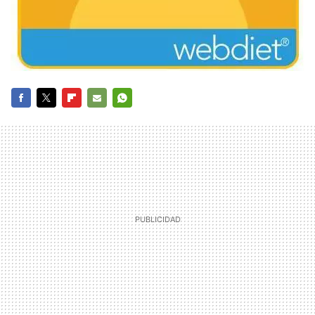
FACEBOOK
TWITTER
FLIPBOARD
E-
WHATSAPP
MAIL