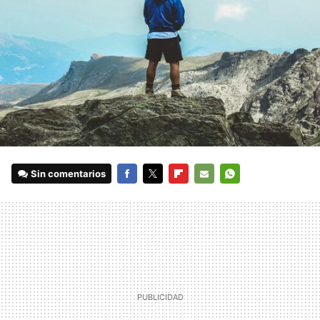
Sin comentarios
FACEBOOK
TWITTER
FLIPBOARD
E-
WHATSAPP
MAIL