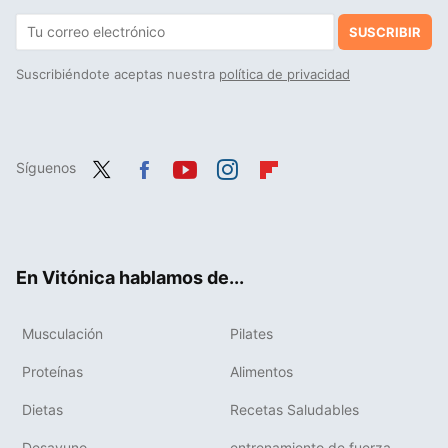
SUSCRIBIR
Suscribiéndote aceptas nuestra
política de privacidad
Síguenos
Twit
Fac
You
Inst
Flip
ter
ebo
tub
agr
boa
ok
e
am
rd
En Vitónica hablamos de...
Musculación
Pilates
Proteínas
Alimentos
Dietas
Recetas Saludables
Desayuno
entrenamiento de fuerza