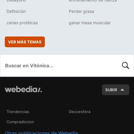
Definición
Perder grasa
cenas protéicas
ganar masa muscular
VER MÁS TEMAS
BUSC
SUBIR
Trendencias
Decoesfera
Compradiccion
Otras publicaciones de Webedia