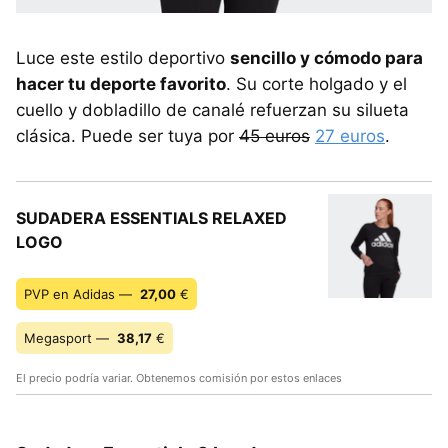
Luce este estilo deportivo
sencillo y cómodo para
hacer tu deporte favorito
. Su corte holgado y el
cuello y dobladillo de canalé refuerzan su silueta
clásica. Puede ser tuya por
45 euros
27 euros
.
SUDADERA ESSENTIALS RELAXED
LOGO
PVP en Adidas —
27,00
€
Megasport —
38,17
€
El precio podría variar. Obtenemos comisión por estos enlaces