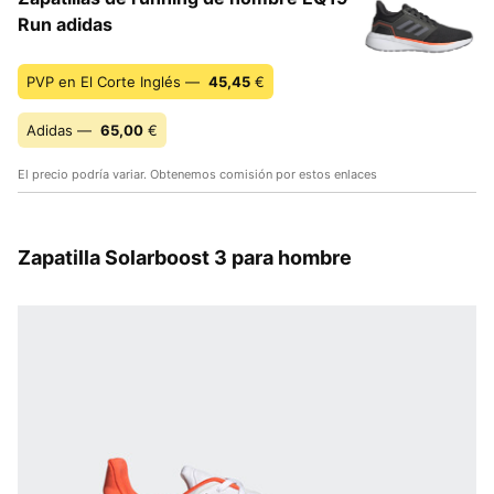
Run adidas
PVP en El Corte Inglés —
45,45
€
Adidas —
65,00
€
El precio podría variar. Obtenemos comisión por estos enlaces
Zapatilla Solarboost 3 para hombre