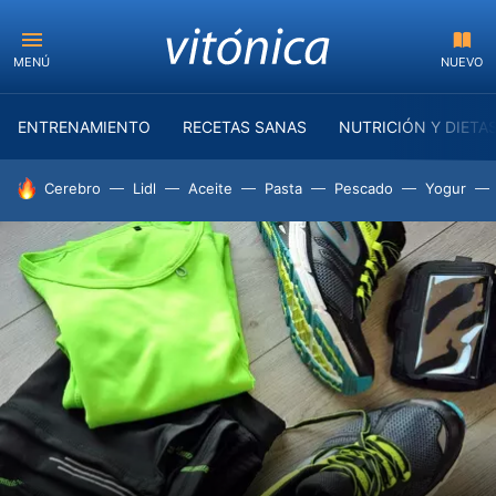
MENÚ
NUEVO
ENTRENAMIENTO
RECETAS SANAS
NUTRICIÓN Y DIETA
HOY SE HABLA DE
Cerebro
Lidl
Aceite
Pasta
Pescado
Yogur