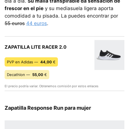
día a día.
Su malla transpirable da sensación de
frescor en el pie
y su mediasuela ligera aporta
comodidad a tu pisada. La puedes encontrar por
55 euros
44 euros
.
ZAPATILLA LITE RACER 2.0
PVP en Adidas —
44,00
€
Decathlon —
55,00
€
El precio podría variar. Obtenemos comisión por estos enlaces
Zapatilla Response Run para mujer