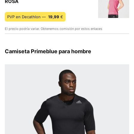
ROSA
PVP en Decathlon —
19,99
€
El precio podría variar. Obtenemos comisión por estos enlaces
Camiseta Primeblue para hombre