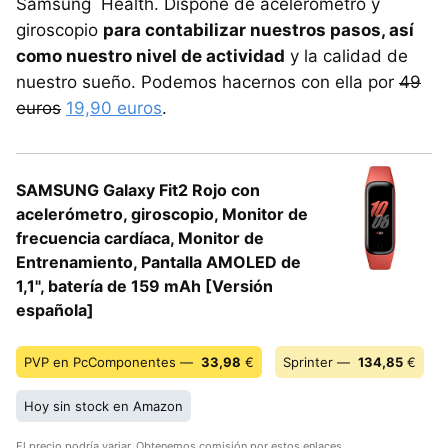
Samsung Health. Dispone de acelerómetro y
giroscopio
para contabilizar nuestros pasos, así
como nuestro nivel de actividad
y la calidad de
nuestro sueño. Podemos hacernos con ella por
49
euros
19,90 euros
.
SAMSUNG Galaxy Fit2 Rojo con
acelerómetro, giroscopio, Monitor de
frecuencia cardíaca, Monitor de
Entrenamiento, Pantalla AMOLED de
1,1", batería de 159 mAh [Versión
española]
PVP en PcComponentes —
33,98
€
Sprinter —
134,85
€
Hoy sin stock en Amazon
El precio podría variar. Obtenemos comisión por estos enlaces