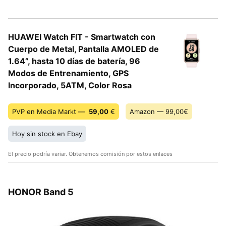
HUAWEI Watch FIT - Smartwatch con
Cuerpo de Metal, Pantalla AMOLED de
1.64”, hasta 10 días de batería, 96
Modos de Entrenamiento, GPS
Incorporado, 5ATM, Color Rosa
PVP en Media Markt —
59,00
€
Amazon — 99,00€
Hoy sin stock en Ebay
El precio podría variar. Obtenemos comisión por estos enlaces
HONOR Band 5