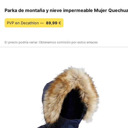
Parka de montaña y nieve impermeable Mujer Quech
PVP en Decathlon —
89,99
€
El precio podría variar. Obtenemos comisión por estos enlaces