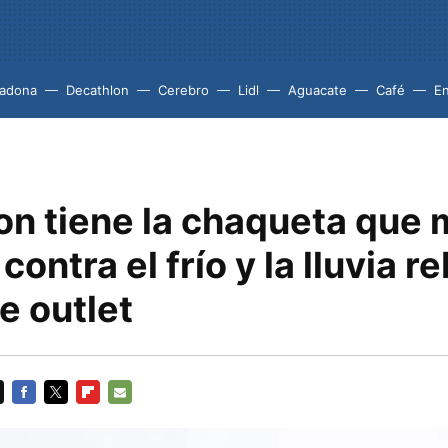
adona
Decathlon
Cerebro
Lidl
Aguacate
Café
En
on tiene la chaqueta que 
contra el frío y la lluvia r
e outlet
FACEBOOK
TWITTER
FLIPBOARD
E-
MAIL