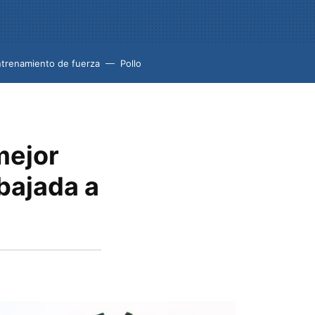
trenamiento de fuerza
Pollo
mejor
ebajada a