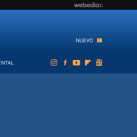
NUEVO
ENTAL
Instagram
Facebook
Youtube
Flipboard
googlenews