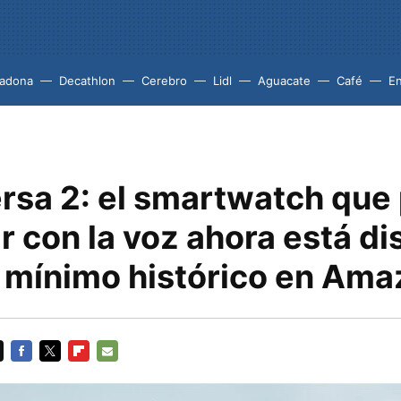
adona
Decathlon
Cerebro
Lidl
Aguacate
Café
En
Versa 2: el smartwatch qu
r con la voz ahora está di
o mínimo histórico en Am
FACEBOOK
TWITTER
FLIPBOARD
E-
MAIL