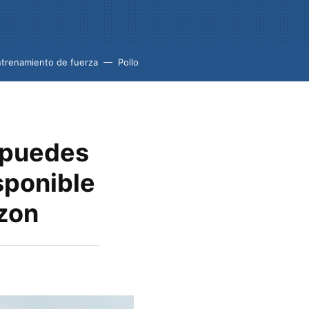
trenamiento de fuerza
Pollo
e puedes
sponible
azon