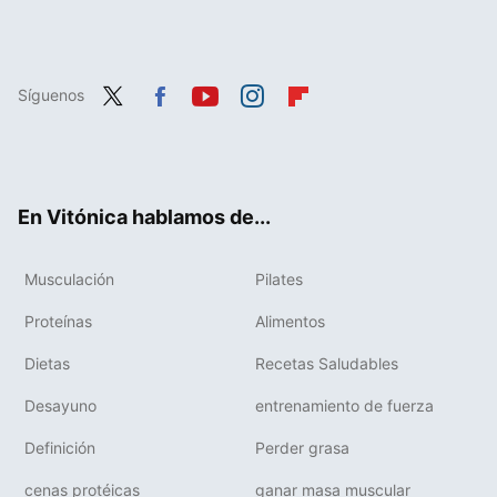
Síguenos
Twit
Fac
You
Inst
Flip
ter
ebo
tub
agr
boa
ok
e
am
rd
En Vitónica hablamos de...
Musculación
Pilates
Proteínas
Alimentos
Dietas
Recetas Saludables
Desayuno
entrenamiento de fuerza
Definición
Perder grasa
cenas protéicas
ganar masa muscular