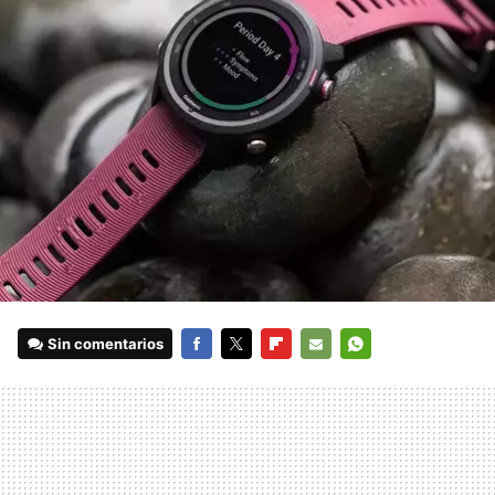
Sin comentarios
FACEBOOK
TWITTER
FLIPBOARD
E-
WHATSAPP
MAIL