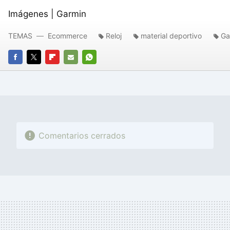
Imágenes | Garmin
TEMAS
Ecommerce
Reloj
material deportivo
Ga
FACEBOOK
TWITTER
FLIPBOARD
E-
WHATSAPP
MAIL
Comentarios cerrados