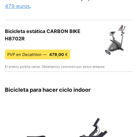
479 euros
.
Bicicleta estática CARBON BIKE
H8702R
PVP en Decathlon —
479,00
€
El precio podría variar. Obtenemos comisión por estos enlaces
Bicicleta para hacer ciclo indoor