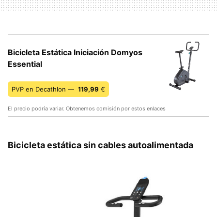
Bicicleta Estática Iniciación Domyos
Essential
PVP en Decathlon —
119,99
€
El precio podría variar. Obtenemos comisión por estos enlaces
Bicicleta estática sin cables autoalimentada