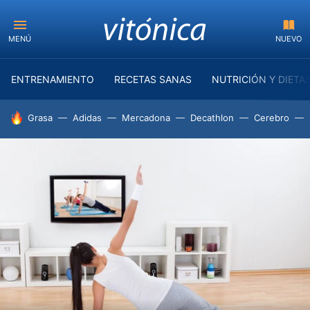
MENÚ
NUEVO
ENTRENAMIENTO
RECETAS SANAS
NUTRICIÓN Y DIETA
HOY SE HABLA DE
Grasa
Adidas
Mercadona
Decathlon
Cerebro