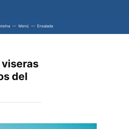
oteína
Menú
Ensalada
 viseras
os del