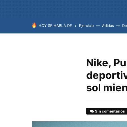
HOY SE HABLA DE
Ejercicio
Adidas
De
Nike, P
deporti
sol mie
Sin comentarios