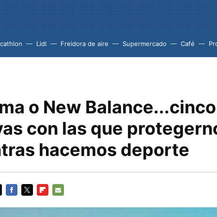
cathlon
Lidl
Freidora de aire
Supermercado
Café
Pr
uma o New Balance...cinco
vas con las que protegern
ntras hacemos deporte
FACEBOOK
TWITTER
FLIPBOARD
E-
MAIL