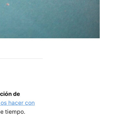
ición de
s hacer con
de tiempo.