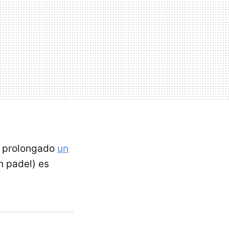
po prolongado
un
n padel) es