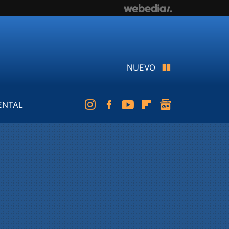
NUEVO
ENTAL
Instagram
Facebook
Youtube
Flipboard
googlenews