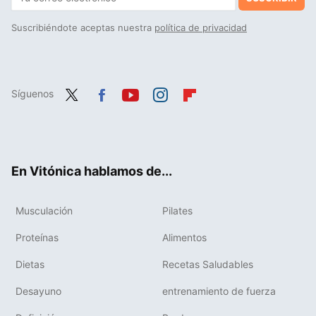
Suscribiéndote aceptas nuestra
política de privacidad
Síguenos
Twit
Fac
You
Inst
Flip
ter
ebo
tub
agr
boa
ok
e
am
rd
En Vitónica hablamos de...
Musculación
Pilates
Proteínas
Alimentos
Dietas
Recetas Saludables
Desayuno
entrenamiento de fuerza