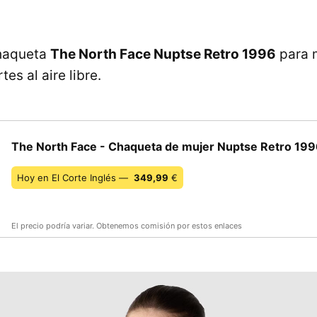
chaqueta
The North Face Nuptse Retro 1996
para 
es al aire libre.
The North Face - Chaqueta de mujer Nuptse Retro 199
Hoy en El Corte Inglés —
349,99
€
El precio podría variar. Obtenemos comisión por estos enlaces