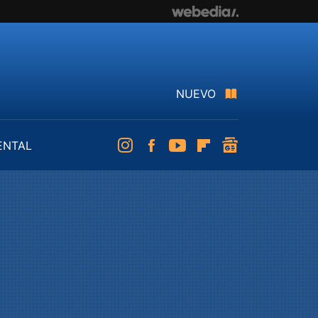
NUEVO
ENTAL
Instagram
Facebook
Youtube
Flipboard
googlenews