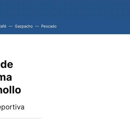
Café
Gazpacho
Pescado
 de
ima
hollo
eportiva