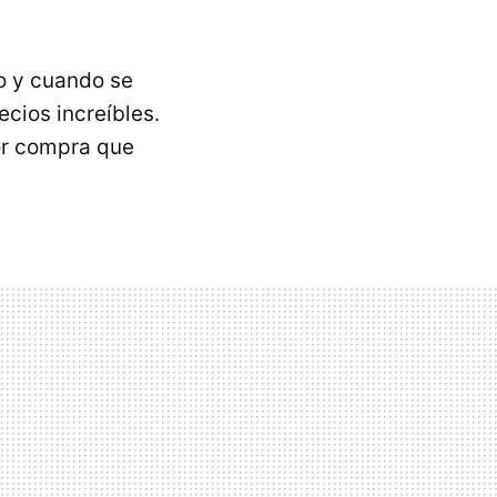
o y cuando se
cios increíbles.
jor compra que