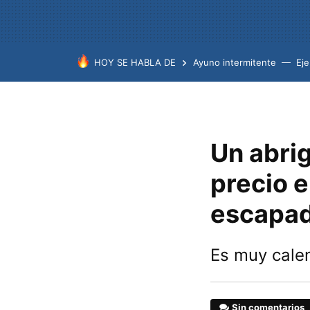
HOY SE HABLA DE
Ayuno intermitente
Eje
Un abri
precio e
escapada
Es muy calen
Sin comentarios