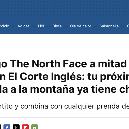
rcicio
Adidas
Lidl
Dieta
Ola de calor
Salmonella
go The North Face a mitad
n El Corte Inglés: tu próx
 a la montaña ya tiene c
tito y combina con cualquier prenda d