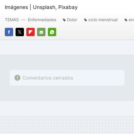
Imágenes | Unsplash, Pixabay
TEMAS
Enfermedades
Dolor
ciclo menstrual
en
FACEBOOK
TWITTER
FLIPBOARD
E-
WHATSAPP
MAIL
Comentarios cerrados