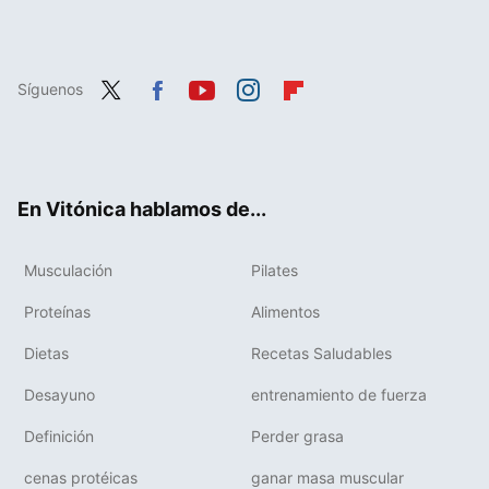
Síguenos
Twit
Fac
You
Inst
Flip
ter
ebo
tub
agr
boa
ok
e
am
rd
En Vitónica hablamos de...
Musculación
Pilates
Proteínas
Alimentos
Dietas
Recetas Saludables
Desayuno
entrenamiento de fuerza
Definición
Perder grasa
cenas protéicas
ganar masa muscular