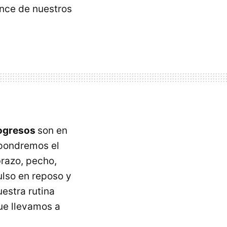
ance de nuestros
rogresos
son en
o pondremos el
brazo, pecho,
ulso en reposo y
estra rutina
ue llevamos a