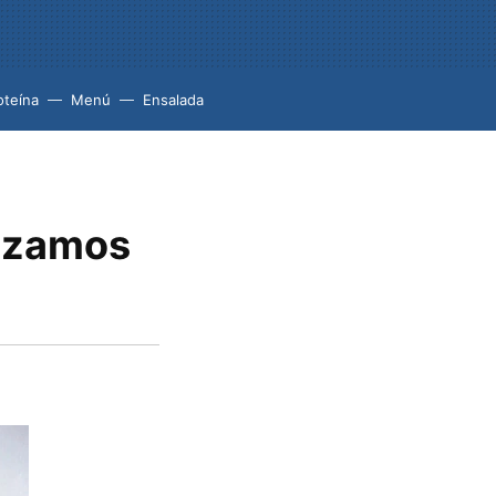
oteína
Menú
Ensalada
anzamos