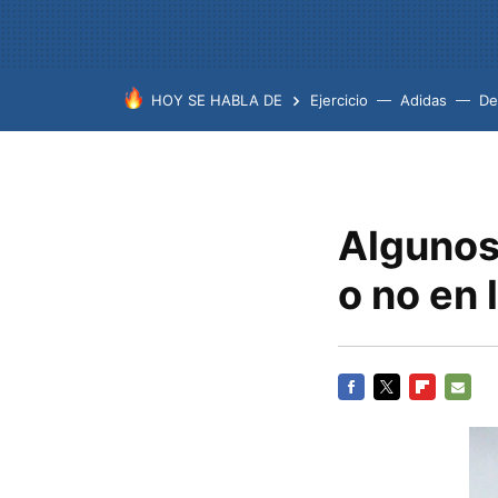
HOY SE HABLA DE
Ejercicio
Adidas
De
Algunos
o no en
FACEBOOK
TWITTER
FLIPBOARD
E-
MAIL