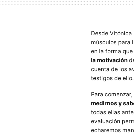
Desde Vitónica 
músculos para l
en la forma que
la motivación
d
cuenta de los a
testigos de ello.
Para comenzar,
medirnos y sab
todas ellas ant
evaluación perm
echaremos mano