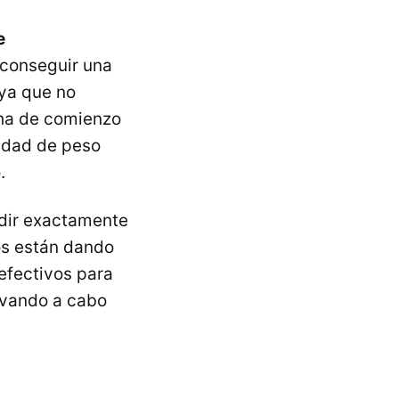
e
 conseguir una
 ya que no
cha de comienzo
tidad de peso
.
edir exactamente
zos están dando
efectivos para
evando a cabo