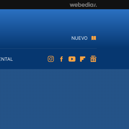
NUEVO
ENTAL
Instagram
Facebook
Youtube
Flipboard
googlenews