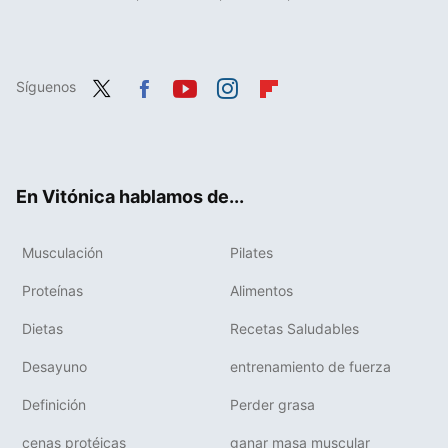
Síguenos
Twit
Fac
You
Inst
Flip
ter
ebo
tub
agr
boa
ok
e
am
rd
En Vitónica hablamos de...
Musculación
Pilates
Proteínas
Alimentos
Dietas
Recetas Saludables
Desayuno
entrenamiento de fuerza
Definición
Perder grasa
cenas protéicas
ganar masa muscular