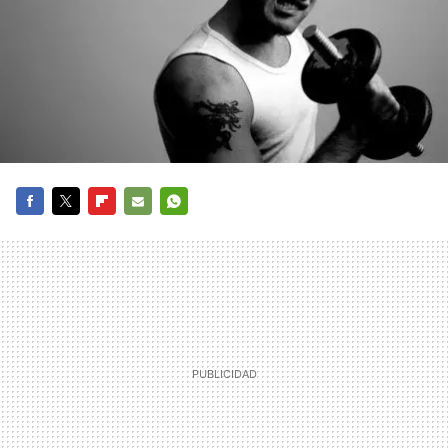
FACEBOOK
TWITTER
FLIPBOARD
E-
WHATSAPP
MAIL